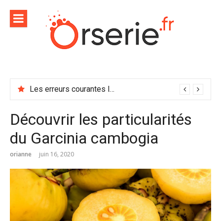
Aller
au
contenu
Les erreurs courantes lors de l’utilisation d’un broyeur forestier et comment les éviter
Découvrir les particularités
du Garcinia cambogia
orianne
juin 16, 2020