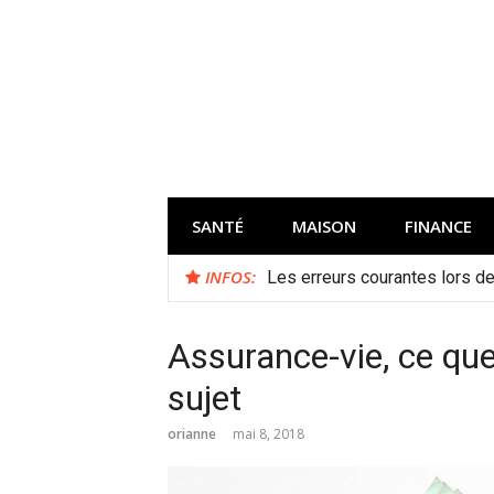
Aller
au
contenu
SANTÉ
MAISON
FINANCE
INFOS:
Les erreurs courantes lors de 
Assurance-vie, ce que
sujet
orianne
mai 8, 2018