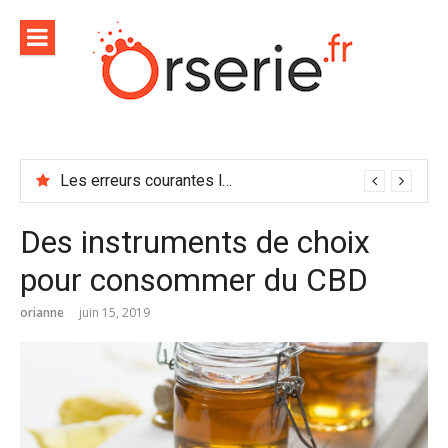
Aller
au
contenu
Les erreurs courantes lors de l’utilisation d’un broyeur forestier et comment les éviter
Des instruments de choix
pour consommer du CBD
orianne
juin 15, 2019